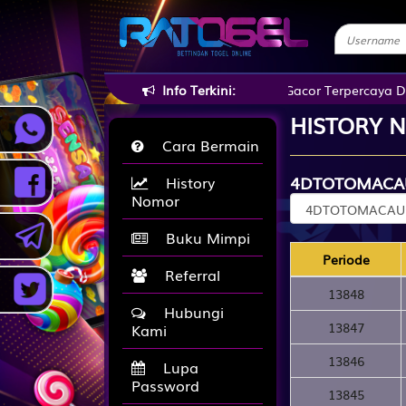
t Datang Di Situs Togel Online Dan Slot Gacor Terpercaya Di Ind
Info Terkini:
HISTORY 
Cara Bermain
4DTOTOMACA
History
Nomor
Buku Mimpi
Periode
Referral
13848
Hubungi
13847
Kami
13846
Lupa
Password
13845